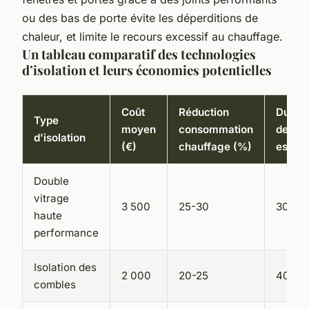
ou des bas de porte évite les déperditions de
chaleur, et limite le recours excessif au chauffage.
Un tableau comparatif des technologies
d’isolation et leurs économies potentielles
Coût
Réduction
Durée
Type
moyen
consommation
de vie
d'isolation
(€)
chauffage (%)
estim
Double
vitrage
3 500
25-30
30 an
haute
performance
Isolation des
2 000
20-25
40 an
combles