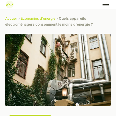
Accueil
›
Économies d'énergie
›
Quels appareils
électroménagers consomment le moins d'énergie ?